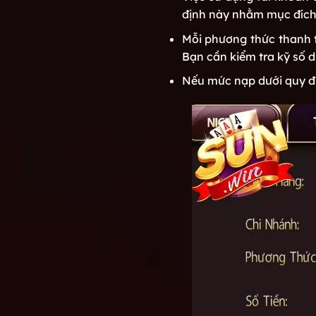
định này nhằm mục đích 
Mỗi phương thức thanh t
Bạn cần kiểm tra kỹ số d
Nếu mức nạp dưới quy đị