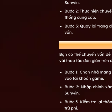
Sunwin.
Bước 2: Thực hiện chuyể
thống cung cấp.
Bước 3: Quay lại trang c
vốn.
Nạp tiền bằng thẻ cà
Bạn có thể chuyển vốn dễ
vài thao tác đơn giản trên
Bước 1: Chọn nhà mạng 
vào tài khoản game.
Bước 2: Nhập chính xác
Sunwin.
Bước 3: Kiểm tra lại th
trừ phí.