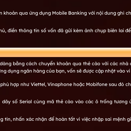
n khoản qua ứng dụng Mobile Banking với nội dung ghi c
hủ, điền thông tin số vốn đã gửi kèm ảnh chụp biên lai để
o điện thoại
 dàng bằng cách chuyển khoản qua thẻ cào với các nhà c
 ứng dụng ngân hàng của bạn, vốn sẽ được cập nhật vào ví 
phù hợp như Viettel, Vinaphone hoặc Mobifone sau đó c
 dãy số Serial cùng mã thẻ cào vào các ô trống tương ứ
ông tin, nhấn xác nhận để hoàn tất vì việc nhập sai mệnh 