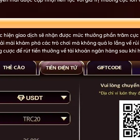
 cho tân thủ
c hiện giao dịch sẽ nhận được mức thưởng phần trăm cực kỳ
oải mái khám phá các trò chơi mà không quá lo lắng về rủ
 cược để rút tiền thưởng về tài khoản ngân hàng sau khi