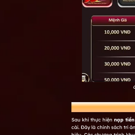
Nạp tiền Sunwi
Sau khi thực hiện
nạp tiề
cái. Đây là chính sách tri
hiệu. Các chương trình khu