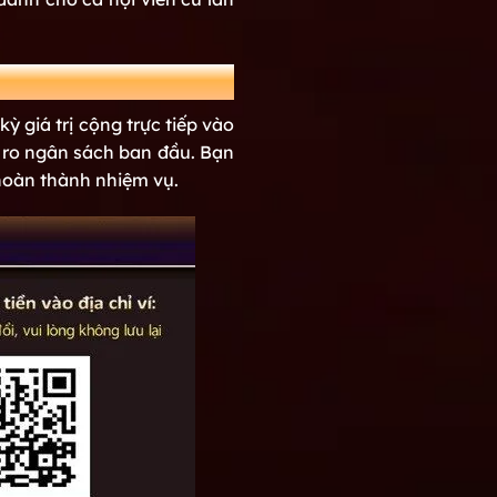
 giá trị cộng trực tiếp vào
i ro ngân sách ban đầu. Bạn
 hoàn thành nhiệm vụ.