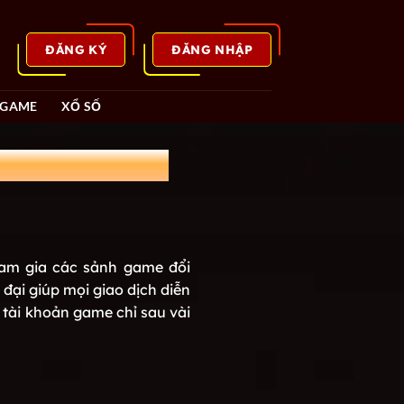
ĐĂNG KÝ
ĐĂNG NHẬP
 GAME
XỔ SỐ
Với 2 Phút
ham gia các sảnh game đổi
đại giúp mọi giao dịch diễn
g tài khoản game chỉ sau vài