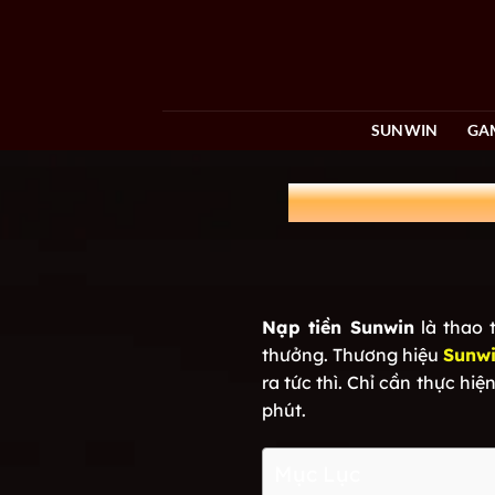
Bỏ
qua
nội
dung
SUNWIN
GA
Nạp Tiền 
Nạp tiền Sunwin
là thao 
thưởng. Thương hiệu
Sunw
ra tức thì. Chỉ cần thực hi
phút.
Mục Lục