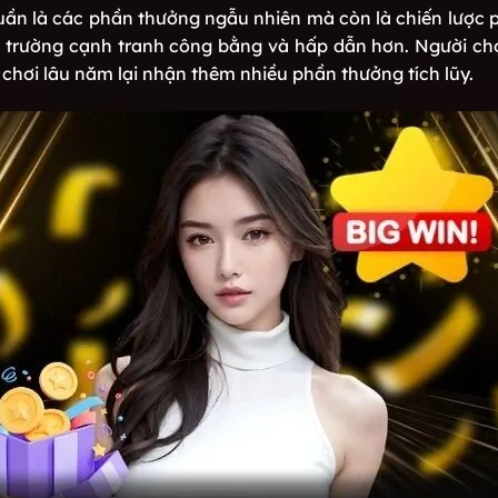
ần là các phần thưởng ngẫu nhiên mà còn là chiến lược ph
i trường cạnh tranh công bằng và hấp dẫn hơn. Người ch
i chơi lâu năm lại nhận thêm nhiều phần thưởng tích lũy.