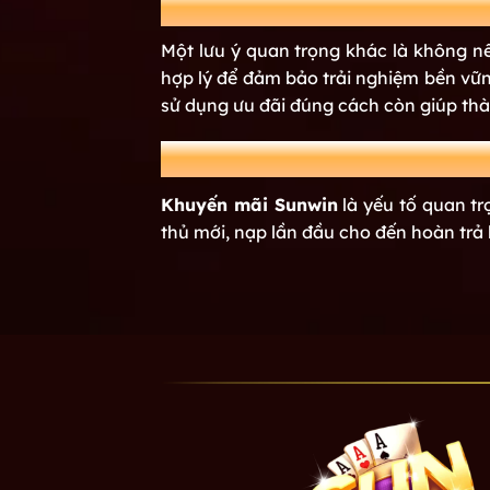
Không nên lạm dụng khuyến
Một lưu ý quan trọng khác là không n
hợp lý để đảm bảo trải nghiệm bền vữn
sử dụng ưu đãi đúng cách còn giúp thàn
Kết luận
Khuyến mãi Sunwin
là yếu tố quan tr
thủ mới, nạp lần đầu cho đến hoàn trả 