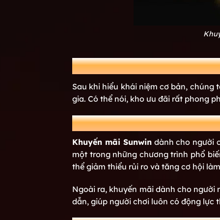
Khuy
Điểm danh kho khuyến
Sau khi hiểu khái niệm cơ bản, chúng 
gia. Có thể nói, kho ưu đãi rất phong p
Khuyến mãi người chơi mới
Khuyến mãi Sunwin
dành cho người c
một trong những chương trình phổ biến
thể giảm thiểu rủi ro và tăng cơ hội là
Ngoài ra, khuyến mãi dành cho người m
dẫn, giúp người chơi luôn có động lực 