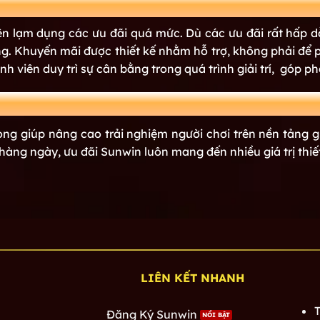
 mãi Sunwin
ên lạm dụng các ưu đãi quá mức. Dù các ưu đãi rất hấp d
g. Khuyến mãi được thiết kế nhằm hỗ trợ, không phải để 
h viên duy trì sự cân bằng trong quá trình giải trí, góp p
ọng giúp nâng cao trải nghiệm người chơi trên nền tảng giả
hàng ngày, ưu đãi Sunwin luôn mang đến nhiều giá trị thiế
LIÊN KẾT NHANH
Đăng Ký Sunwin