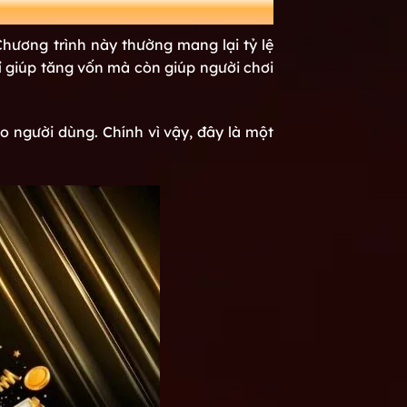
hương trình này thường mang lại tỷ lệ
ỉ giúp tăng vốn mà còn giúp người chơi
ho người dùng. Chính vì vậy, đây là một