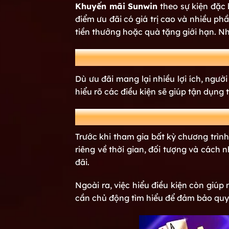
Khuyến mãi Sunwin
theo sự kiện đặc 
điểm ưu đãi có giá trị cao và nhiều p
tiền thưởng hoặc quà tặng giới hạn. Nh
Lưu ý khi tham gia nh
Dù ưu đãi mang lại nhiều lợi ích, ngư
hiểu rõ các điều kiện sẽ giúp tận dụng t
Hiểu rõ điều kiện của ưu đãi
Trước khi tham gia bất kỳ chương trìn
riêng về thời gian, đối tượng và cách 
đãi.
Ngoài ra, việc hiểu điều kiện còn gi
cần chủ động tìm hiểu để đảm bảo quyề