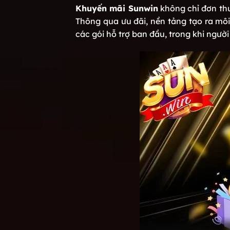
Khuyến mãi Sunwin
không chỉ đơn thu
Thông qua ưu đãi, nền tảng tạo ra mô
các gói hỗ trợ ban đầu, trong khi ngườ