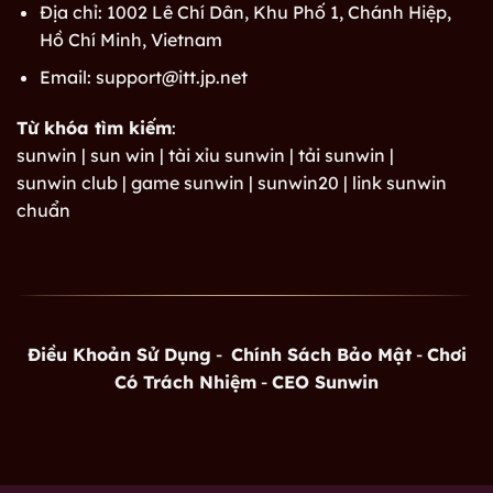
Địa chỉ: 1002 Lê Chí Dân, Khu Phố 1, Chánh Hiệp,
nghệ khử răng cưa tiên tiến, kết hợp cùng hệ
Hồ Chí Minh, Vietnam
thống âm thanh vòm sống động mang lại cảm
Email:
support@itt.jp.net
giác chân thực nhất. Mỗi khi bạn nổ hũ hay
thắng một ván bài lớn, hiệu ứng ánh sáng và âm
Từ khóa tìm kiếm
:
thanh sẽ khiến bạn cảm thấy mình như một ngôi
sunwin | sun win | tài xỉu sunwin | tải sunwin |
sao thực thụ giữa lòng Las Vegas.
sunwin club | game sunwin | sunwin20 | link sunwin
chuẩn
Bảo mật đa tầng tối tân
Sunwin
sử dụng công nghệ mã hóa đa lớp để
bảo vệ dữ liệu của người chơi khỏi mọi sự xâm
nhập trái phép. Mọi thông tin cá nhân của người
chơi, từ số điện thoại cho đến lịch sử giao dịch,
Điều Khoản Sử Dụng
-
Chính Sách Bảo Mật
-
Chơi
đều được chuyển hóa thành các dãy mã băm
Có Trách Nhiệm
-
CEO Sunwin
không thể giải mã bởi các hacker thông thường.
Đặc biệt, hệ thống két sắt thông minh cho phép
người chơi “đóng băng” số dư của mình khi