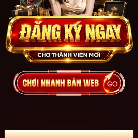
SUNWIN - LINK TẢI SUN WIN