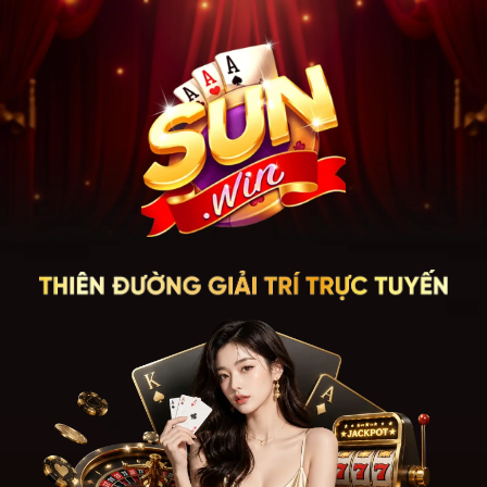
Bỏ
qua
nội
dung